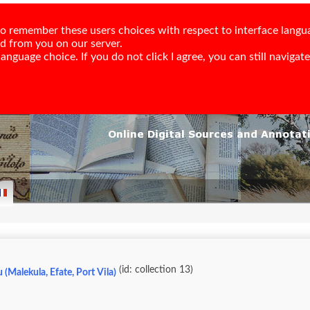
e to remember these users choices with respect to interface langu
ed from you on our server.
nguage choice. If you do not click I agree, you can still navigate,
(id: collection 13)
(Malekula, Efate, Port Vila)