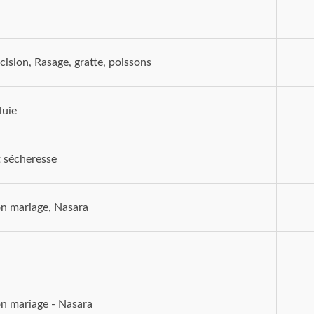
cision, Rasage, gratte, poissons
luie
t sécheresse
on mariage, Nasara
on mariage - Nasara