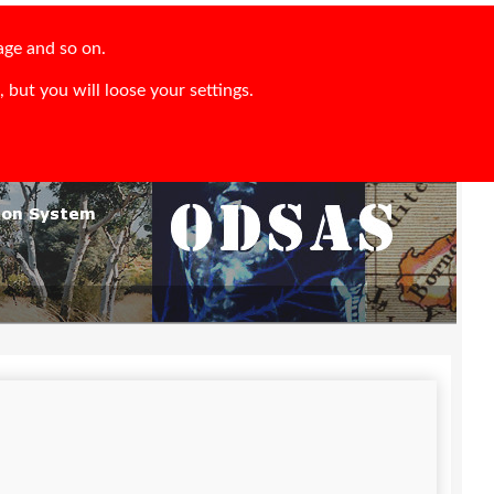
age and so on.
 but you will loose your settings.