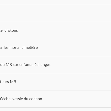
e, crotons
er les morts, cimetière
 du MB sur enfants, échanges
cteurs MB
Arc et flèche, vessie du cochon