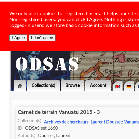
We only use coookies for registered users. It helps our sit
Non-registered users: you can click I Agree. Nothing is stor
Logged-in users: we store basic cookie information such as la
Collection(s)
Browse
Account
Carnet de terrain Vanuatu 2015 - 3
Collection(s)
Archives de chercheurs: Laurent Dousset: Vanuatu 
ID
ODSAS set 1660
Author(s)
Dousset, Laurent