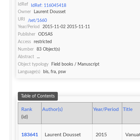
IdRef
IdRef: 116045418
Owner
Laurent Dousset
URI
/set/1660
Year/Period
2015-11-02 2015-11-11
Publisher
ODSAS
Access
restricted
Number
83 Object(s)
Abstract
...
Object typology
Field books / Manuscript
Language(s)
bis, fra, psw
Table of Contents
Rank
Author(s)
Year/Period
Title
(id)
183641
Laurent Dousset
2015
Vanuat